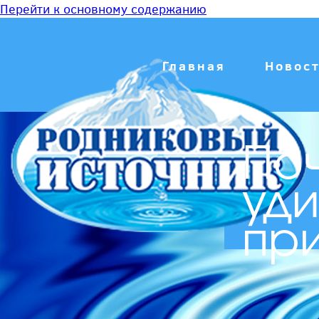
Перейти к основному содержанию
Главная
Новос
Поч
уди
пр