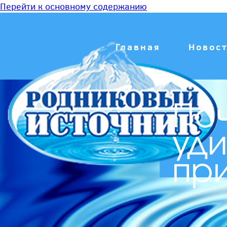
Перейти к основному содержанию
Главная
Новос
Поч
уди
пр