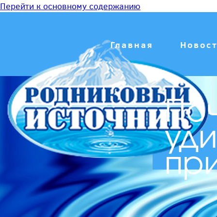
Перейти к основному содержанию
Главная
Новос
Поч
уди
пр