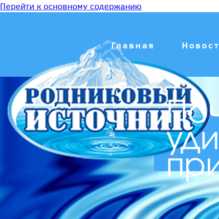
Перейти к основному содержанию
Главная
Новос
Поч
уди
пр