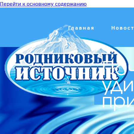
Перейти к основному содержанию
Главная
Новос
Поч
уди
пр