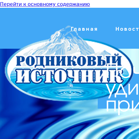
Перейти к основному содержанию
Главная
Новос
Поч
уди
пр