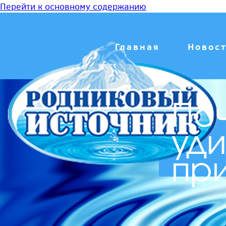
Перейти к основному содержанию
Главная
Новос
Поч
уди
пр